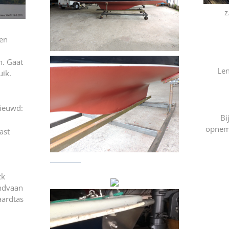
z
 en
n. Gaat
Len
uik.
nieuwd:
Bi
opnem
ast
ck
ndvaan
aardtas