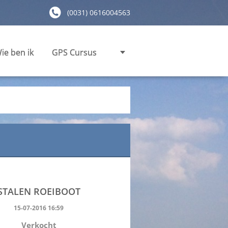
(0031) 0616004563
ie ben ik
GPS Cursus
STALEN ROEIBOOT
15-07-2016 16:59
Verkocht