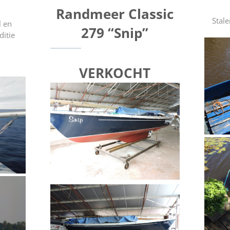
Randmeer Classic
Stal
l en
279 “Snip”
ditie
VERKOCHT