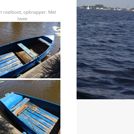
en roeiboot, opknapper. Met
twee