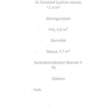
· 2x Grootzeil (oud en nieuw),
2
11.4 m
· Stormgrootzeil
2
· Fok, 5.6 m
· Stormfok
2
· Genua, 7.7 m
· Buitenboordmotor Mariner 5
PK
· Dektent
· Huik
·