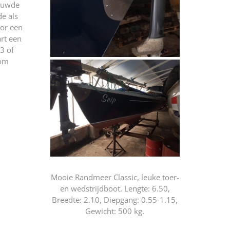
ieuwde
e als
oor een
art een
3 of
com
Mooie Randmeer Classic, leuke toer-
en wedstrijdboot. Lengte: 6.50,
Breedte: 2.10, Diepgang: 0.55-1.15,
Gewicht: 500 kg.